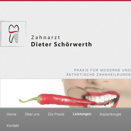
PRAXIS FÜR MODERNE UND
ÄSTHETISCHE ZAHNHEILKUNDE
Leistungen
Home
Über uns
Die Praxis
Implantologie
Zum Inhalt wechseln
Zum sekundären Inhalt wechseln
Kontakt